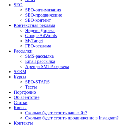
SEO
SEO-оптимизация
SEO-продвижение
SEO-контент
Контекстная реклама
Яндекс.Директ
Google AdWords
MyTarget
ГЕО-реклама
Рассылки
SMS-рассылка
Email-рассылка
Аренда SMTP-сервера
SERM
Курсы
SEO-STARS
Тесты
Портфолио
Об агентстве
Статьи
Квизы
Сколько будет стоить ваш сайт?
Сколько будет стоить продвижение в Instagram?
Контакты