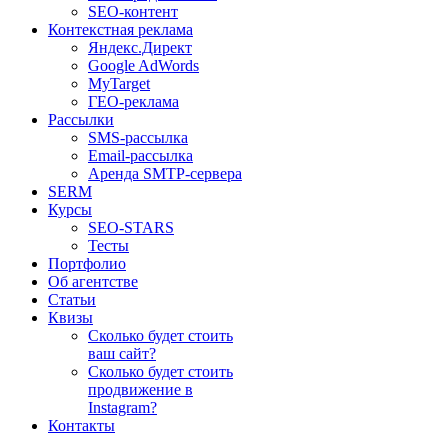
SEO-контент
Контекстная реклама
Яндекс.Директ
Google AdWords
MyTarget
ГЕО-реклама
Рассылки
SMS-рассылка
Email-рассылка
Аренда SMTP-сервера
SERM
Курсы
SEO-STARS
Тесты
Портфолио
Об агентстве
Статьи
Квизы
Сколько будет стоить
ваш сайт?
Сколько будет стоить
продвижение в
Instagram?
Контакты